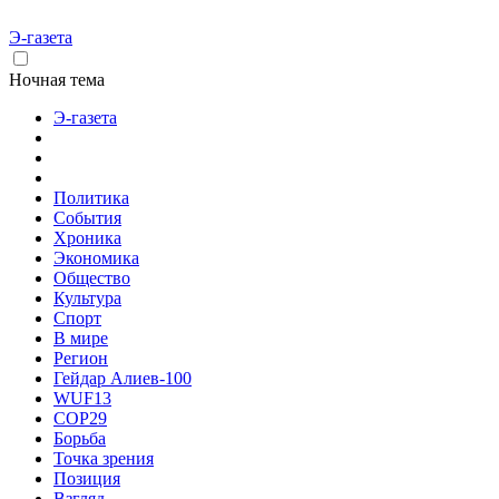
Э-газета
Ночная тема
Э-газета
Политика
События
Хроника
Экономика
Общество
Культура
Спорт
В мире
Регион
Гейдар Алиев-100
WUF13
COP29
Борьба
Точка зрения
Позиция
Взгляд