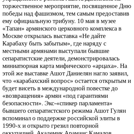
торжественное мероприятие, посвященное Дню
победы над фашизмом, тем самым предоставив
ему официальную трибуну. 10 мая в музее
«Тапан» армянского церковного комплекса в
Москве открылась выставка «Не дайте
Карабаху быть забытым», где наряду с
местными армянами выступали бывшие
сепаратистские деятели, демонстрировалась
миниатюрная карта мифического «арцаха». На
этой же выставке Ашот Даниелян нагло заявил,
что «карабахский вопрос» остается открытым и
будет висеть в международной повестке до
«возвращения» армян «под гарантиями
безопасности». Экс-«спикер парламента»
бывшего сепаратистского режима Ашот Гулян
вспоминал о поддержке российской элиты в
1990-х и открыто грезил повторной
оккупацией. Академик Арамаис Камалов