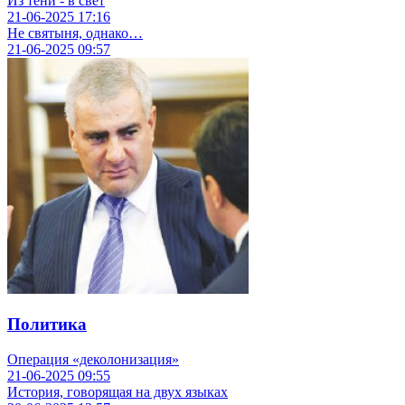
Из тени - в свет
21-06-2025
17:16
Не святыня, однако…
21-06-2025
09:57
Политика
Операция «деколонизация»
21-06-2025
09:55
История, говорящая на двух языках