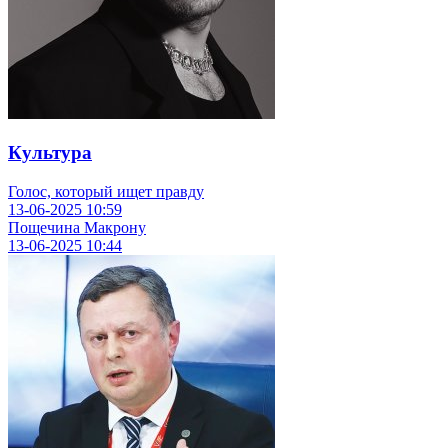
Культура
Голос, который ищет правду
13-06-2025
10:59
Пощечина Макрону
13-06-2025
10:44