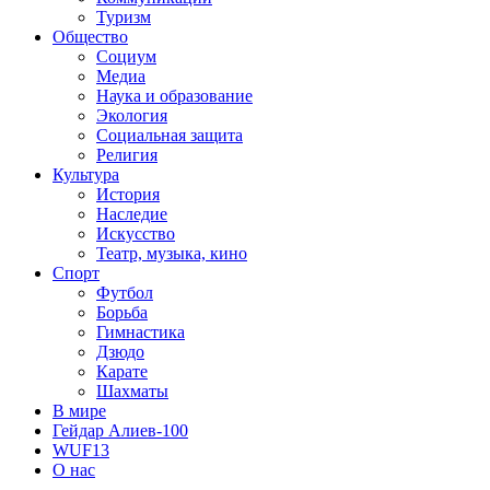
Туризм
Общество
Социум
Медиа
Наука и образование
Экология
Социальная защита
Религия
Культура
История
Наследие
Искусство
Театр, музыка, кино
Спорт
Футбол
Борьба
Гимнастика
Дзюдо
Карате
Шахматы
В мире
Гейдар Алиев-100
WUF13
О нас